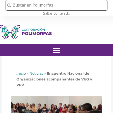
Ir
Buscar
Buscar
al
Saltar contenido
contenido
Inicio
Noticias
»
»
Encuentro Nacional de
Organizaciones acompañantes de VbG y
VPP