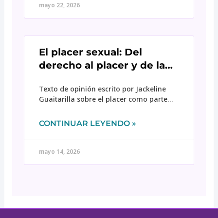
mujeres con discapacidad víctimas de
mayo 22, 2026
violencia y fortalecer el diálogo sobre
articulación, accesibilidad, trabajo en red
y acceso a la justicia.
El placer sexual: Del
derecho al placer y de la
resignificación de mi
Texto de opinión escrito por Jackeline
cuerpo
Guaitarilla sobre el placer como parte
esencial de lo humano que no escapa a
las mujeres con discapacidad.
CONTINUAR LEYENDO »
mayo 14, 2026