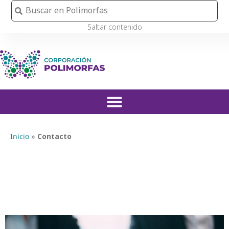
Ir
Buscar
Buscar
al
Saltar contenido
contenido
»
Contacto
Inicio